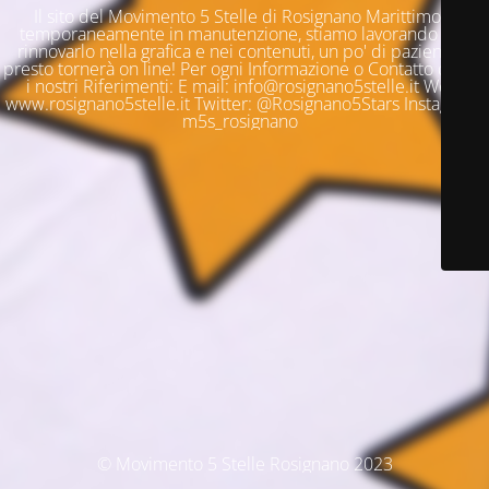
Il sito del Movimento 5 Stelle di Rosignano Marittimo è
temporaneamente in manutenzione, stiamo lavorando per
rinnovarlo nella grafica e nei contenuti, un po' di pazienza e
presto tornerà on line! Per ogni Informazione o Contatto questi
i nostri Riferimenti: E mail: info@rosignano5stelle.it Web:
www.rosignano5stelle.it Twitter: @Rosignano5Stars Instagram:
m5s_rosignano
© Movimento 5 Stelle Rosignano 2023