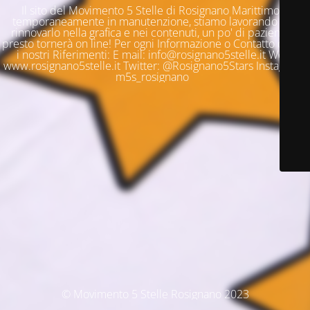
Il sito del Movimento 5 Stelle di Rosignano Marittimo è
temporaneamente in manutenzione, stiamo lavorando per
rinnovarlo nella grafica e nei contenuti, un po' di pazienza e
presto tornerà on line! Per ogni Informazione o Contatto questi
i nostri Riferimenti: E mail: info@rosignano5stelle.it Web:
www.rosignano5stelle.it Twitter: @Rosignano5Stars Instagram:
m5s_rosignano
© Movimento 5 Stelle Rosignano 2023