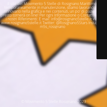
Il sito del Movimento 5 Stelle di Rosignano Marittimo è
temporaneamente in manutenzione, stiamo lavorando per
rinnovarlo nella grafica e nei contenuti, un po' di pazienza e
presto tornerà on line! Per ogni Informazione o Contatto questi
i nostri Riferimenti: E mail: info@rosignano5stelle.it Web:
www.rosignano5stelle.it Twitter: @Rosignano5Stars Instagram:
m5s_rosignano
© Movimento 5 Stelle Rosignano 2023