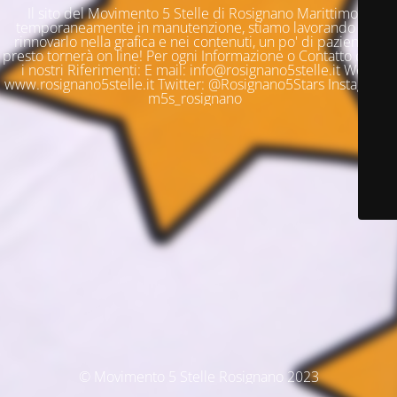
Il sito del Movimento 5 Stelle di Rosignano Marittimo è
temporaneamente in manutenzione, stiamo lavorando per
rinnovarlo nella grafica e nei contenuti, un po' di pazienza e
presto tornerà on line! Per ogni Informazione o Contatto questi
i nostri Riferimenti: E mail: info@rosignano5stelle.it Web:
www.rosignano5stelle.it Twitter: @Rosignano5Stars Instagram:
m5s_rosignano
© Movimento 5 Stelle Rosignano 2023