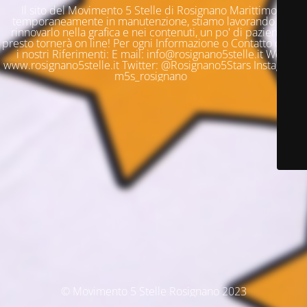
Il sito del Movimento 5 Stelle di Rosignano Marittimo è
temporaneamente in manutenzione, stiamo lavorando per
rinnovarlo nella grafica e nei contenuti, un po' di pazienza e
presto tornerà on line! Per ogni Informazione o Contatto questi
i nostri Riferimenti: E mail: info@rosignano5stelle.it Web:
www.rosignano5stelle.it Twitter: @Rosignano5Stars Instagram:
m5s_rosignano
© Movimento 5 Stelle Rosignano 2023