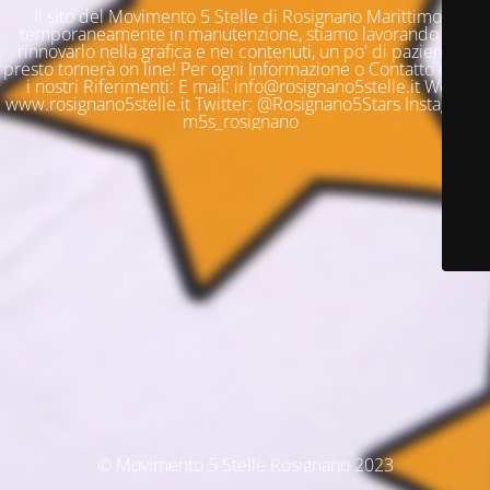
Il sito del Movimento 5 Stelle di Rosignano Marittimo è
temporaneamente in manutenzione, stiamo lavorando per
rinnovarlo nella grafica e nei contenuti, un po' di pazienza e
presto tornerà on line! Per ogni Informazione o Contatto questi
i nostri Riferimenti: E mail: info@rosignano5stelle.it Web:
www.rosignano5stelle.it Twitter: @Rosignano5Stars Instagram:
m5s_rosignano
© Movimento 5 Stelle Rosignano 2023