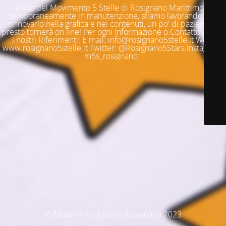
Il sito del Movimento 5 Stelle di Rosignano Marittimo è
temporaneamente in manutenzione, stiamo lavorando per
rinnovarlo nella grafica e nei contenuti, un po' di pazienza e
presto tornerà on line! Per ogni Informazione o Contatto questi
i nostri Riferimenti: E mail: info@rosignano5stelle.it Web:
www.rosignano5stelle.it Twitter: @Rosignano5Stars Instagram:
m5s_rosignano
© Movimento 5 Stelle Rosignano 2023