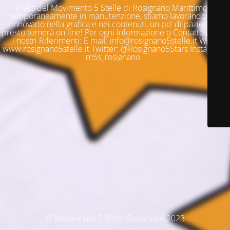
Il sito del Movimento 5 Stelle di Rosignano Marittimo è
temporaneamente in manutenzione, stiamo lavorando per
rinnovarlo nella grafica e nei contenuti, un po' di pazienza e
presto tornerà on line! Per ogni Informazione o Contatto questi
i nostri Riferimenti: E mail: info@rosignano5stelle.it Web:
www.rosignano5stelle.it Twitter: @Rosignano5Stars Instagram:
m5s_rosignano
© Movimento 5 Stelle Rosignano 2023