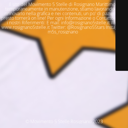
Il sito del Movimento 5 Stelle di Rosignano Marittimo è
temporaneamente in manutenzione, stiamo lavorando per
rinnovarlo nella grafica e nei contenuti, un po' di pazienza e
presto tornerà on line! Per ogni Informazione o Contatto questi
i nostri Riferimenti: E mail: info@rosignano5stelle.it Web:
www.rosignano5stelle.it Twitter: @Rosignano5Stars Instagram:
m5s_rosignano
© Movimento 5 Stelle Rosignano 2023