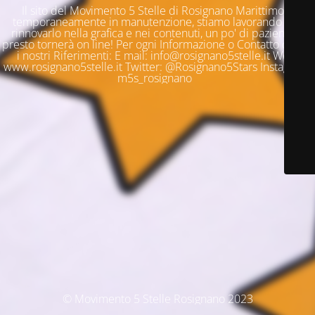
Il sito del Movimento 5 Stelle di Rosignano Marittimo è
temporaneamente in manutenzione, stiamo lavorando per
rinnovarlo nella grafica e nei contenuti, un po' di pazienza e
presto tornerà on line! Per ogni Informazione o Contatto questi
i nostri Riferimenti: E mail: info@rosignano5stelle.it Web:
www.rosignano5stelle.it Twitter: @Rosignano5Stars Instagram:
m5s_rosignano
© Movimento 5 Stelle Rosignano 2023