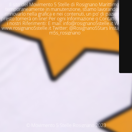
Il sito del Movimento 5 Stelle di Rosignano Marittimo è
temporaneamente in manutenzione, stiamo lavorando per
rinnovarlo nella grafica e nei contenuti, un po' di pazienza e
presto tornerà on line! Per ogni Informazione o Contatto questi
i nostri Riferimenti: E mail: info@rosignano5stelle.it Web:
www.rosignano5stelle.it Twitter: @Rosignano5Stars Instagram:
m5s_rosignano
© Movimento 5 Stelle Rosignano 2023