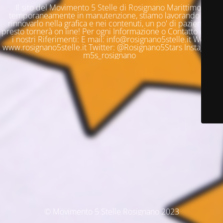
Il sito del Movimento 5 Stelle di Rosignano Marittimo è
temporaneamente in manutenzione, stiamo lavorando per
rinnovarlo nella grafica e nei contenuti, un po' di pazienza e
presto tornerà on line! Per ogni Informazione o Contatto questi
i nostri Riferimenti: E mail: info@rosignano5stelle.it Web:
www.rosignano5stelle.it Twitter: @Rosignano5Stars Instagram:
m5s_rosignano
© Movimento 5 Stelle Rosignano 2023