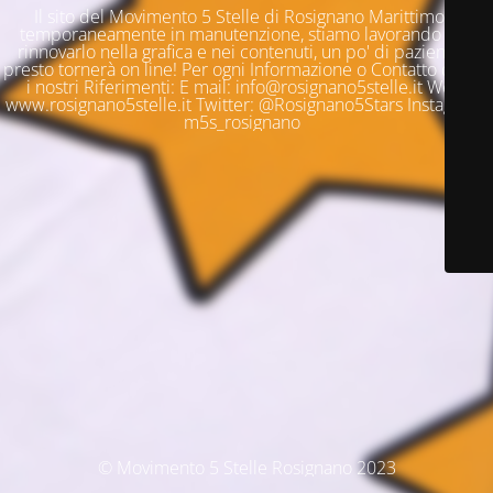
Il sito del Movimento 5 Stelle di Rosignano Marittimo è
temporaneamente in manutenzione, stiamo lavorando per
rinnovarlo nella grafica e nei contenuti, un po' di pazienza e
presto tornerà on line! Per ogni Informazione o Contatto questi
i nostri Riferimenti: E mail: info@rosignano5stelle.it Web:
www.rosignano5stelle.it Twitter: @Rosignano5Stars Instagram:
m5s_rosignano
© Movimento 5 Stelle Rosignano 2023