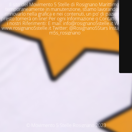
Il sito del Movimento 5 Stelle di Rosignano Marittimo è
temporaneamente in manutenzione, stiamo lavorando per
rinnovarlo nella grafica e nei contenuti, un po' di pazienza e
presto tornerà on line! Per ogni Informazione o Contatto questi
i nostri Riferimenti: E mail: info@rosignano5stelle.it Web:
www.rosignano5stelle.it Twitter: @Rosignano5Stars Instagram:
m5s_rosignano
© Movimento 5 Stelle Rosignano 2023