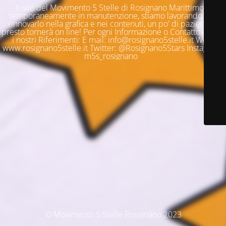
Il sito del Movimento 5 Stelle di Rosignano Marittimo è
temporaneamente in manutenzione, stiamo lavorando per
rinnovarlo nella grafica e nei contenuti, un po' di pazienza e
presto tornerà on line! Per ogni Informazione o Contatto questi
i nostri Riferimenti: E mail: info@rosignano5stelle.it Web:
www.rosignano5stelle.it Twitter: @Rosignano5Stars Instagram:
m5s_rosignano
© Movimento 5 Stelle Rosignano 2023