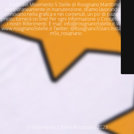
Il sito del Movimento 5 Stelle di Rosignano Marittimo è
temporaneamente in manutenzione, stiamo lavorando per
rinnovarlo nella grafica e nei contenuti, un po' di pazienza e
presto tornerà on line! Per ogni Informazione o Contatto questi
i nostri Riferimenti: E mail: info@rosignano5stelle.it Web:
www.rosignano5stelle.it Twitter: @Rosignano5Stars Instagram:
m5s_rosignano
© Movimento 5 Stelle Rosignano 2023