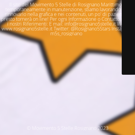
Il sito del Movimento 5 Stelle di Rosignano Marittimo è
temporaneamente in manutenzione, stiamo lavorando per
rinnovarlo nella grafica e nei contenuti, un po' di pazienza e
presto tornerà on line! Per ogni Informazione o Contatto questi
i nostri Riferimenti: E mail: info@rosignano5stelle.it Web:
www.rosignano5stelle.it Twitter: @Rosignano5Stars Instagram:
m5s_rosignano
© Movimento 5 Stelle Rosignano 2023