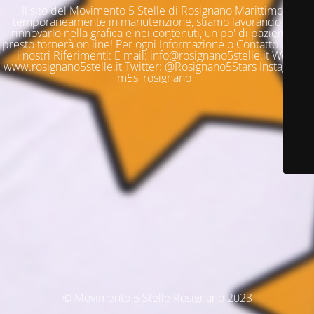
Il sito del Movimento 5 Stelle di Rosignano Marittimo è
temporaneamente in manutenzione, stiamo lavorando per
rinnovarlo nella grafica e nei contenuti, un po' di pazienza e
presto tornerà on line! Per ogni Informazione o Contatto questi
i nostri Riferimenti: E mail: info@rosignano5stelle.it Web:
www.rosignano5stelle.it Twitter: @Rosignano5Stars Instagram:
m5s_rosignano
© Movimento 5 Stelle Rosignano 2023