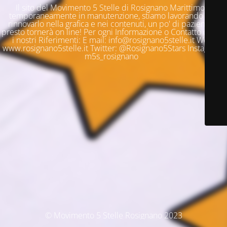
Il sito del Movimento 5 Stelle di Rosignano Marittimo è
temporaneamente in manutenzione, stiamo lavorando per
rinnovarlo nella grafica e nei contenuti, un po' di pazienza e
presto tornerà on line! Per ogni Informazione o Contatto questi
i nostri Riferimenti: E mail: info@rosignano5stelle.it Web:
www.rosignano5stelle.it Twitter: @Rosignano5Stars Instagram:
m5s_rosignano
© Movimento 5 Stelle Rosignano 2023