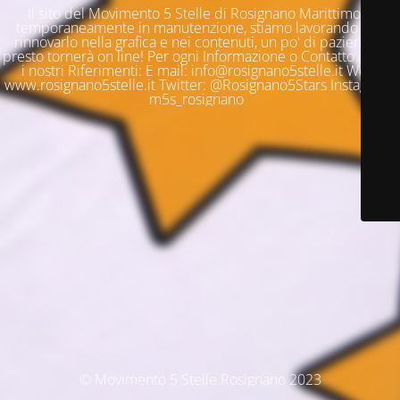
Il sito del Movimento 5 Stelle di Rosignano Marittimo è
temporaneamente in manutenzione, stiamo lavorando per
rinnovarlo nella grafica e nei contenuti, un po' di pazienza e
presto tornerà on line! Per ogni Informazione o Contatto questi
i nostri Riferimenti: E mail: info@rosignano5stelle.it Web:
www.rosignano5stelle.it Twitter: @Rosignano5Stars Instagram:
m5s_rosignano
© Movimento 5 Stelle Rosignano 2023