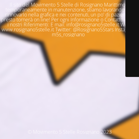
Il sito del Movimento 5 Stelle di Rosignano Marittimo è
temporaneamente in manutenzione, stiamo lavorando per
rinnovarlo nella grafica e nei contenuti, un po' di pazienza e
presto tornerà on line! Per ogni Informazione o Contatto questi
i nostri Riferimenti: E mail: info@rosignano5stelle.it Web:
www.rosignano5stelle.it Twitter: @Rosignano5Stars Instagram:
m5s_rosignano
© Movimento 5 Stelle Rosignano 2023