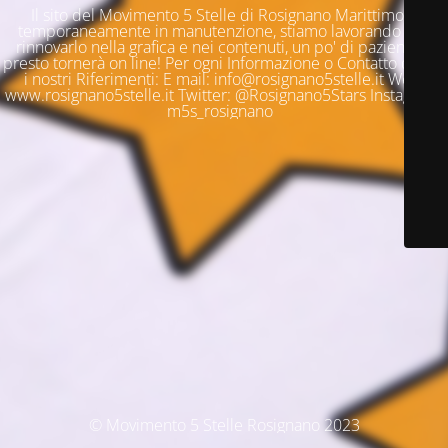
Il sito del Movimento 5 Stelle di Rosignano Marittimo è
temporaneamente in manutenzione, stiamo lavorando per
rinnovarlo nella grafica e nei contenuti, un po' di pazienza e
presto tornerà on line! Per ogni Informazione o Contatto questi
i nostri Riferimenti: E mail: info@rosignano5stelle.it Web:
www.rosignano5stelle.it Twitter: @Rosignano5Stars Instagram:
m5s_rosignano
© Movimento 5 Stelle Rosignano 2023