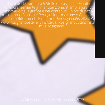
Il sito del Movimento 5 Stelle di Rosignano Marittimo è
temporaneamente in manutenzione, stiamo lavorando per
rinnovarlo nella grafica e nei contenuti, un po' di pazienza e
presto tornerà on line! Per ogni Informazione o Contatto questi
i nostri Riferimenti: E mail: info@rosignano5stelle.it Web:
www.rosignano5stelle.it Twitter: @Rosignano5Stars Instagram:
m5s_rosignano
© Movimento 5 Stelle Rosignano 2023