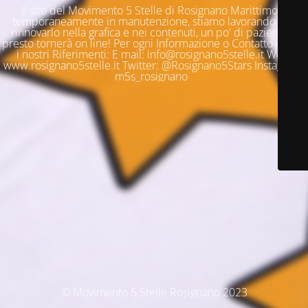
Il sito del Movimento 5 Stelle di Rosignano Marittimo è
temporaneamente in manutenzione, stiamo lavorando per
rinnovarlo nella grafica e nei contenuti, un po' di pazienza e
presto tornerà on line! Per ogni Informazione o Contatto questi
i nostri Riferimenti: E mail: info@rosignano5stelle.it Web:
www.rosignano5stelle.it Twitter: @Rosignano5Stars Instagram:
m5s_rosignano
© Movimento 5 Stelle Rosignano 2023