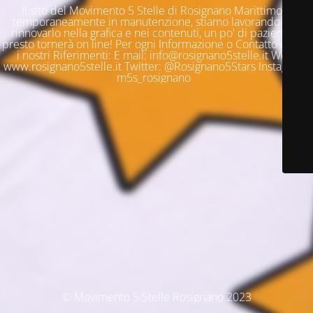
Il sito del Movimento 5 Stelle di Rosignano Marittimo è
temporaneamente in manutenzione, stiamo lavorando per
rinnovarlo nella grafica e nei contenuti, un po' di pazienza e
presto tornerà on line! Per ogni Informazione o Contatto questi
i nostri Riferimenti: E mail: info@rosignano5stelle.it Web:
www.rosignano5stelle.it Twitter: @Rosignano5Stars Instagram:
m5s_rosignano
© Movimento 5 Stelle Rosignano 2023