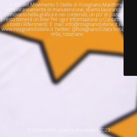
Il sito del Movimento 5 Stelle di Rosignano Marittimo è
temporaneamente in manutenzione, stiamo lavorando per
rinnovarlo nella grafica e nei contenuti, un po' di pazienza e
presto tornerà on line! Per ogni Informazione o Contatto questi
i nostri Riferimenti: E mail: info@rosignano5stelle.it Web:
www.rosignano5stelle.it Twitter: @Rosignano5Stars Instagram:
m5s_rosignano
© Movimento 5 Stelle Rosignano 2023