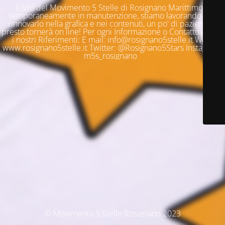
Il sito del Movimento 5 Stelle di Rosignano Marittimo è
temporaneamente in manutenzione, stiamo lavorando per
rinnovarlo nella grafica e nei contenuti, un po' di pazienza e
presto tornerà on line! Per ogni Informazione o Contatto questi
i nostri Riferimenti: E mail: info@rosignano5stelle.it Web:
www.rosignano5stelle.it Twitter: @Rosignano5Stars Instagram:
m5s_rosignano
© Movimento 5 Stelle Rosignano 2023