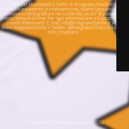
Il sito del Movimento 5 Stelle di Rosignano Marittimo è
temporaneamente in manutenzione, stiamo lavorando per
rinnovarlo nella grafica e nei contenuti, un po' di pazienza e
presto tornerà on line! Per ogni Informazione o Contatto questi
i nostri Riferimenti: E mail: info@rosignano5stelle.it Web:
www.rosignano5stelle.it Twitter: @Rosignano5Stars Instagram:
m5s_rosignano
© Movimento 5 Stelle Rosignano 2023