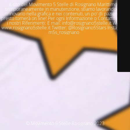
Il sito del Movimento 5 Stelle di Rosignano Marittimo è
temporaneamente in manutenzione, stiamo lavorando per
rinnovarlo nella grafica e nei contenuti, un po' di pazienza e
presto tornerà on line! Per ogni Informazione o Contatto questi
i nostri Riferimenti: E mail: info@rosignano5stelle.it Web:
www.rosignano5stelle.it Twitter: @Rosignano5Stars Instagram:
m5s_rosignano
© Movimento 5 Stelle Rosignano 2023