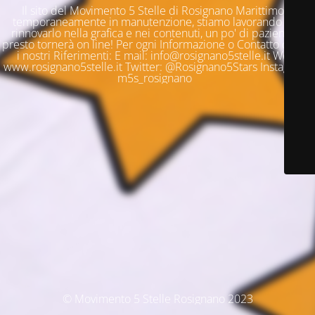
Il sito del Movimento 5 Stelle di Rosignano Marittimo è
temporaneamente in manutenzione, stiamo lavorando per
rinnovarlo nella grafica e nei contenuti, un po' di pazienza e
presto tornerà on line! Per ogni Informazione o Contatto questi
i nostri Riferimenti: E mail: info@rosignano5stelle.it Web:
www.rosignano5stelle.it Twitter: @Rosignano5Stars Instagram:
m5s_rosignano
© Movimento 5 Stelle Rosignano 2023