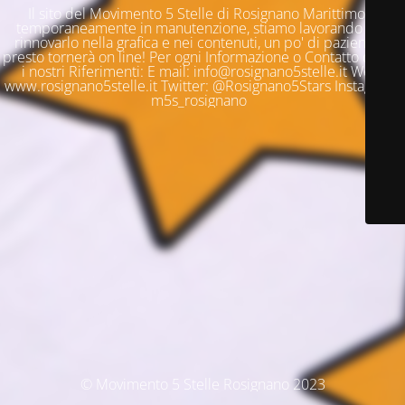
Il sito del Movimento 5 Stelle di Rosignano Marittimo è
temporaneamente in manutenzione, stiamo lavorando per
rinnovarlo nella grafica e nei contenuti, un po' di pazienza e
presto tornerà on line! Per ogni Informazione o Contatto questi
i nostri Riferimenti: E mail: info@rosignano5stelle.it Web:
www.rosignano5stelle.it Twitter: @Rosignano5Stars Instagram:
m5s_rosignano
© Movimento 5 Stelle Rosignano 2023