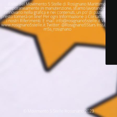
Il sito del Movimento 5 Stelle di Rosignano Marittimo è
temporaneamente in manutenzione, stiamo lavorando per
rinnovarlo nella grafica e nei contenuti, un po' di pazienza e
presto tornerà on line! Per ogni Informazione o Contatto questi
i nostri Riferimenti: E mail: info@rosignano5stelle.it Web:
www.rosignano5stelle.it Twitter: @Rosignano5Stars Instagram:
m5s_rosignano
© Movimento 5 Stelle Rosignano 2023