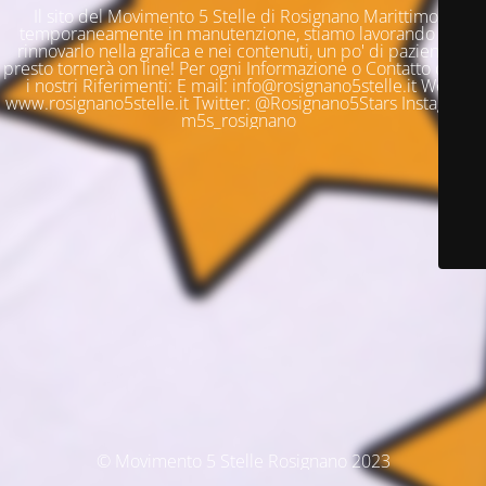
Il sito del Movimento 5 Stelle di Rosignano Marittimo è
temporaneamente in manutenzione, stiamo lavorando per
rinnovarlo nella grafica e nei contenuti, un po' di pazienza e
presto tornerà on line! Per ogni Informazione o Contatto questi
i nostri Riferimenti: E mail: info@rosignano5stelle.it Web:
www.rosignano5stelle.it Twitter: @Rosignano5Stars Instagram:
m5s_rosignano
© Movimento 5 Stelle Rosignano 2023