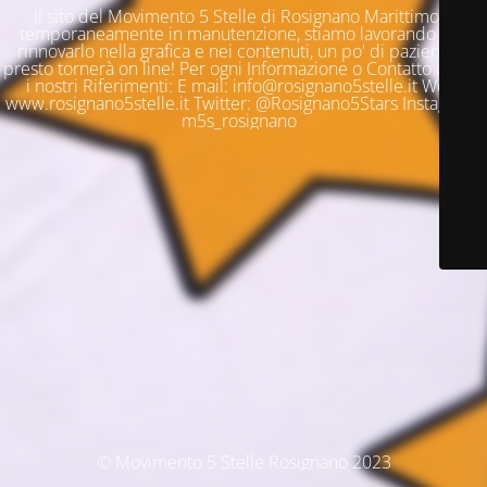
Il sito del Movimento 5 Stelle di Rosignano Marittimo è
temporaneamente in manutenzione, stiamo lavorando per
rinnovarlo nella grafica e nei contenuti, un po' di pazienza e
presto tornerà on line! Per ogni Informazione o Contatto questi
i nostri Riferimenti: E mail: info@rosignano5stelle.it Web:
www.rosignano5stelle.it Twitter: @Rosignano5Stars Instagram:
m5s_rosignano
© Movimento 5 Stelle Rosignano 2023