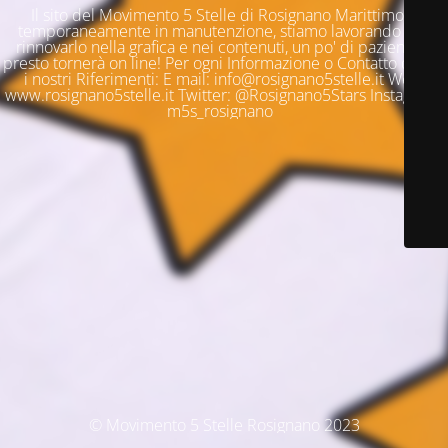
Il sito del Movimento 5 Stelle di Rosignano Marittimo è
temporaneamente in manutenzione, stiamo lavorando per
rinnovarlo nella grafica e nei contenuti, un po' di pazienza e
presto tornerà on line! Per ogni Informazione o Contatto questi
i nostri Riferimenti: E mail: info@rosignano5stelle.it Web:
www.rosignano5stelle.it Twitter: @Rosignano5Stars Instagram:
m5s_rosignano
© Movimento 5 Stelle Rosignano 2023