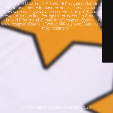
Il sito del Movimento 5 Stelle di Rosignano Marittimo è
temporaneamente in manutenzione, stiamo lavorando per
rinnovarlo nella grafica e nei contenuti, un po' di pazienza e
presto tornerà on line! Per ogni Informazione o Contatto questi
i nostri Riferimenti: E mail: info@rosignano5stelle.it Web:
www.rosignano5stelle.it Twitter: @Rosignano5Stars Instagram:
m5s_rosignano
© Movimento 5 Stelle Rosignano 2023