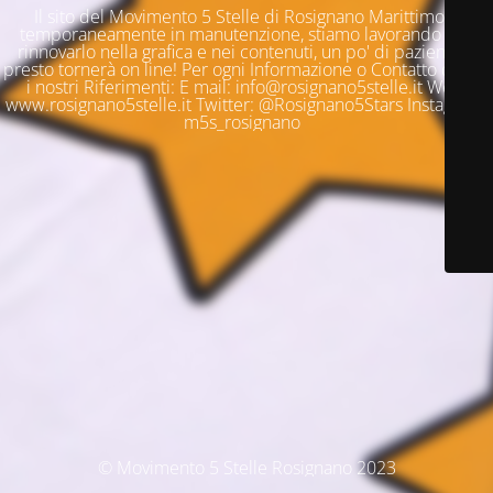
Il sito del Movimento 5 Stelle di Rosignano Marittimo è
temporaneamente in manutenzione, stiamo lavorando per
rinnovarlo nella grafica e nei contenuti, un po' di pazienza e
presto tornerà on line! Per ogni Informazione o Contatto questi
i nostri Riferimenti: E mail: info@rosignano5stelle.it Web:
www.rosignano5stelle.it Twitter: @Rosignano5Stars Instagram:
m5s_rosignano
© Movimento 5 Stelle Rosignano 2023