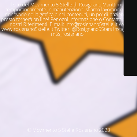
Il sito del Movimento 5 Stelle di Rosignano Marittimo è
temporaneamente in manutenzione, stiamo lavorando per
rinnovarlo nella grafica e nei contenuti, un po' di pazienza e
presto tornerà on line! Per ogni Informazione o Contatto questi
i nostri Riferimenti: E mail: info@rosignano5stelle.it Web:
www.rosignano5stelle.it Twitter: @Rosignano5Stars Instagram:
m5s_rosignano
© Movimento 5 Stelle Rosignano 2023