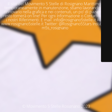
Il sito del Movimento 5 Stelle di Rosignano Marittimo è
temporaneamente in manutenzione, stiamo lavorando per
rinnovarlo nella grafica e nei contenuti, un po' di pazienza e
presto tornerà on line! Per ogni Informazione o Contatto questi
i nostri Riferimenti: E mail: info@rosignano5stelle.it Web:
www.rosignano5stelle.it Twitter: @Rosignano5Stars Instagram:
m5s_rosignano
© Movimento 5 Stelle Rosignano 2023