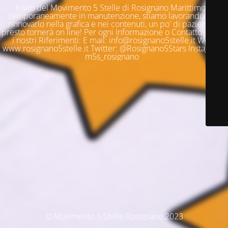
Il sito del Movimento 5 Stelle di Rosignano Marittimo è
temporaneamente in manutenzione, stiamo lavorando per
rinnovarlo nella grafica e nei contenuti, un po' di pazienza e
presto tornerà on line! Per ogni Informazione o Contatto questi
i nostri Riferimenti: E mail: info@rosignano5stelle.it Web:
www.rosignano5stelle.it Twitter: @Rosignano5Stars Instagram:
m5s_rosignano
© Movimento 5 Stelle Rosignano 2023