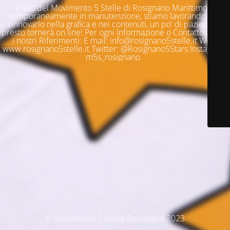
Il sito del Movimento 5 Stelle di Rosignano Marittimo è
temporaneamente in manutenzione, stiamo lavorando per
rinnovarlo nella grafica e nei contenuti, un po' di pazienza e
presto tornerà on line! Per ogni Informazione o Contatto questi
i nostri Riferimenti: E mail: info@rosignano5stelle.it Web:
www.rosignano5stelle.it Twitter: @Rosignano5Stars Instagram:
m5s_rosignano
© Movimento 5 Stelle Rosignano 2023