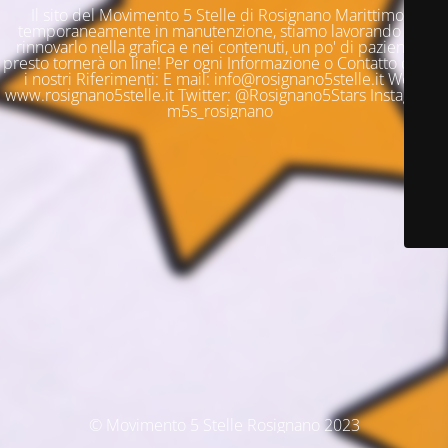
Il sito del Movimento 5 Stelle di Rosignano Marittimo è
temporaneamente in manutenzione, stiamo lavorando per
rinnovarlo nella grafica e nei contenuti, un po' di pazienza e
presto tornerà on line! Per ogni Informazione o Contatto questi
i nostri Riferimenti: E mail: info@rosignano5stelle.it Web:
www.rosignano5stelle.it Twitter: @Rosignano5Stars Instagram:
m5s_rosignano
© Movimento 5 Stelle Rosignano 2023