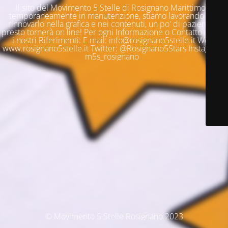
Il sito del Movimento 5 Stelle di Rosignano Marittimo è
temporaneamente in manutenzione, stiamo lavorando per
rinnovarlo nella grafica e nei contenuti, un po' di pazienza e
presto tornerà on line! Per ogni Informazione o Contatto questi
i nostri Riferimenti: E mail: info@rosignano5stelle.it Web:
www.rosignano5stelle.it Twitter: @Rosignano5Stars Instagram:
m5s_rosignano
© Movimento 5 Stelle Rosignano 2023