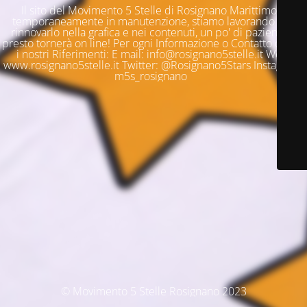
Il sito del Movimento 5 Stelle di Rosignano Marittimo è
temporaneamente in manutenzione, stiamo lavorando per
rinnovarlo nella grafica e nei contenuti, un po' di pazienza e
presto tornerà on line! Per ogni Informazione o Contatto questi
i nostri Riferimenti: E mail: info@rosignano5stelle.it Web:
www.rosignano5stelle.it Twitter: @Rosignano5Stars Instagram:
m5s_rosignano
© Movimento 5 Stelle Rosignano 2023