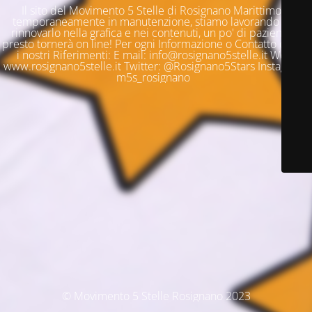
Il sito del Movimento 5 Stelle di Rosignano Marittimo è
temporaneamente in manutenzione, stiamo lavorando per
rinnovarlo nella grafica e nei contenuti, un po' di pazienza e
presto tornerà on line! Per ogni Informazione o Contatto questi
i nostri Riferimenti: E mail: info@rosignano5stelle.it Web:
www.rosignano5stelle.it Twitter: @Rosignano5Stars Instagram:
m5s_rosignano
© Movimento 5 Stelle Rosignano 2023