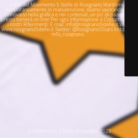
Il sito del Movimento 5 Stelle di Rosignano Marittimo è
temporaneamente in manutenzione, stiamo lavorando per
rinnovarlo nella grafica e nei contenuti, un po' di pazienza e
presto tornerà on line! Per ogni Informazione o Contatto questi
i nostri Riferimenti: E mail: info@rosignano5stelle.it Web:
www.rosignano5stelle.it Twitter: @Rosignano5Stars Instagram:
m5s_rosignano
© Movimento 5 Stelle Rosignano 2023