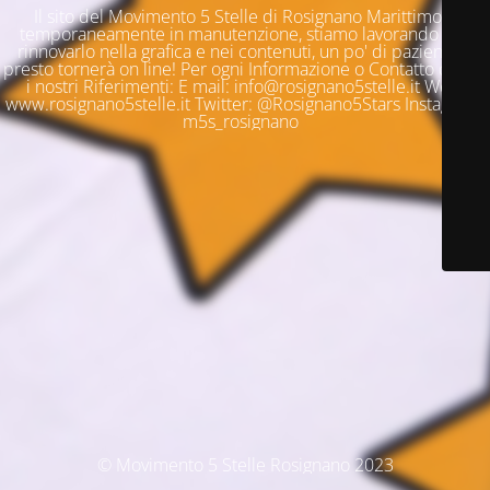
Il sito del Movimento 5 Stelle di Rosignano Marittimo è
temporaneamente in manutenzione, stiamo lavorando per
rinnovarlo nella grafica e nei contenuti, un po' di pazienza e
presto tornerà on line! Per ogni Informazione o Contatto questi
i nostri Riferimenti: E mail: info@rosignano5stelle.it Web:
www.rosignano5stelle.it Twitter: @Rosignano5Stars Instagram:
m5s_rosignano
© Movimento 5 Stelle Rosignano 2023