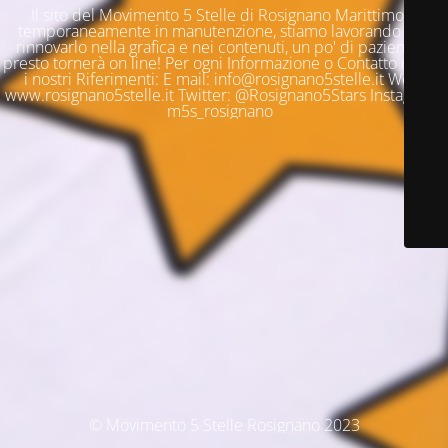
Il sito del Movimento 5 Stelle di Rosignano Marittimo è
temporaneamente in manutenzione, stiamo lavorando per
rinnovarlo nella grafica e nei contenuti, un po' di pazienza e
presto tornerà on line! Per ogni Informazione o Contatto questi
i nostri Riferimenti: E mail: info@rosignano5stelle.it Web:
www.rosignano5stelle.it Twitter: @Rosignano5Stars Instagram:
m5s_rosignano
© Movimento 5 Stelle Rosignano 2023