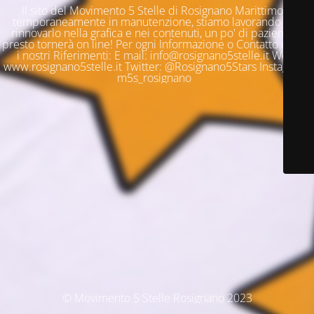
Il sito del Movimento 5 Stelle di Rosignano Marittimo è
temporaneamente in manutenzione, stiamo lavorando per
rinnovarlo nella grafica e nei contenuti, un po' di pazienza e
presto tornerà on line! Per ogni Informazione o Contatto questi
i nostri Riferimenti: E mail: info@rosignano5stelle.it Web:
www.rosignano5stelle.it Twitter: @Rosignano5Stars Instagram:
m5s_rosignano
© Movimento 5 Stelle Rosignano 2023