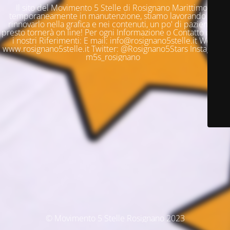
Il sito del Movimento 5 Stelle di Rosignano Marittimo è
temporaneamente in manutenzione, stiamo lavorando per
rinnovarlo nella grafica e nei contenuti, un po' di pazienza e
presto tornerà on line! Per ogni Informazione o Contatto questi
i nostri Riferimenti: E mail: info@rosignano5stelle.it Web:
www.rosignano5stelle.it Twitter: @Rosignano5Stars Instagram:
m5s_rosignano
© Movimento 5 Stelle Rosignano 2023